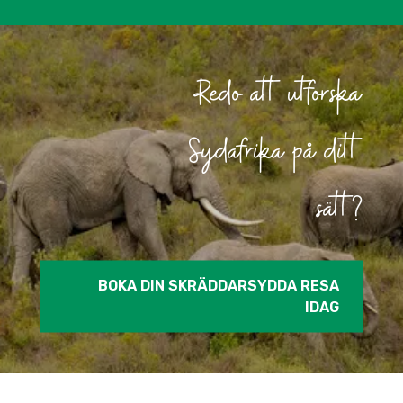
Redo att utforska
Sydafrika på ditt
sätt?
BOKA DIN SKRÄDDARSYDDA RESA
IDAG