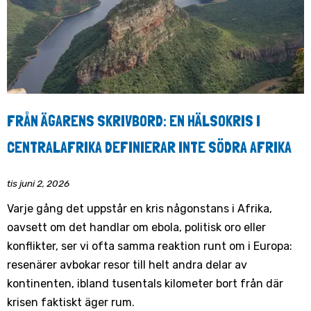
FRÅN ÄGARENS SKRIVBORD: EN HÄLSOKRIS I
CENTRALAFRIKA DEFINIERAR INTE SÖDRA AFRIKA
tis juni 2, 2026
Varje gång det uppstår en kris någonstans i Afrika,
oavsett om det handlar om ebola, politisk oro eller
konflikter, ser vi ofta samma reaktion runt om i Europa:
resenärer avbokar resor till helt andra delar av
kontinenten, ibland tusentals kilometer bort från där
krisen faktiskt äger rum.